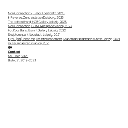
Nice Connection 2, Labor Ebertplatz, 2026
In Reverse, Zentralstation Duisburg, 2026
The softest hard, HGB Gallery Leipzig, 2025
Nice Connection, GOMO Artspace Vienna, 2023
Hot Kotz Buns, Bsmnt Gallery Leipzig, 2022
Skulpturenpark Neustadt, Leipzig, 2021
If you (still) need me, I’m in the basement, Musem der bildenden Künste Leipzig, 2021
museumfuernaturkun.de, 2021
CV
Contact
Neu Cöln, 2025
Bistro 21, 2019-2023