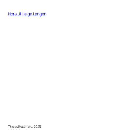
Direkt
zum
Nora Jil Helga Langen
Inhalt
wechseln
The softest hard, 2025